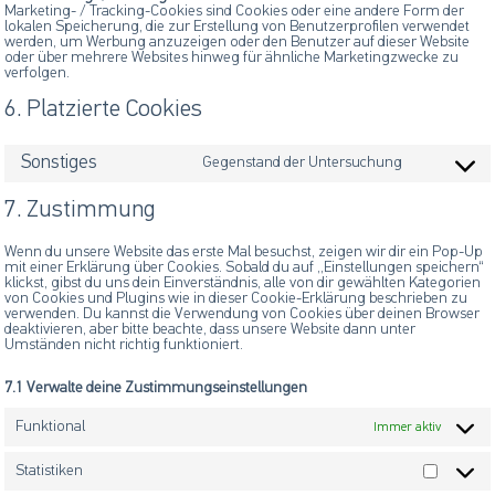
Marketing- / Tracking-Cookies sind Cookies oder eine andere Form der
lokalen Speicherung, die zur Erstellung von Benutzerprofilen verwendet
werden, um Werbung anzuzeigen oder den Benutzer auf dieser Website
oder über mehrere Websites hinweg für ähnliche Marketingzwecke zu
verfolgen.
6. Platzierte Cookies
Sonstiges
Gegenstand der Untersuchung
Consent
to
service
7. Zustimmung
sonstiges
Wenn du unsere Website das erste Mal besuchst, zeigen wir dir ein Pop-Up
mit einer Erklärung über Cookies. Sobald du auf „Einstellungen speichern“
klickst, gibst du uns dein Einverständnis, alle von dir gewählten Kategorien
von Cookies und Plugins wie in dieser Cookie-Erklärung beschrieben zu
verwenden. Du kannst die Verwendung von Cookies über deinen Browser
deaktivieren, aber bitte beachte, dass unsere Website dann unter
Umständen nicht richtig funktioniert.
7.1 Verwalte deine Zustimmungseinstellungen
Funktional
Immer aktiv
Statistiken
Statistik