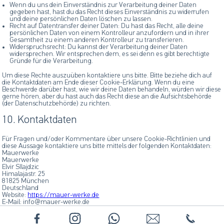
Wenn du uns dein Einverständnis zur Verarbeitung deiner Daten
gegeben hast, hast du das Recht dieses Einverständnis zu widerrufen
und deine persönlichen Daten löschen zu lassen.
Recht auf Datentransfer deiner Daten: Du hast das Recht, alle deine
persönlichen Daten von einem Kontrolleur anzufordern und in ihrer
Gesamtheit zu einem anderen Kontrolleur zu transferieren.
Widerspruchsrecht: Du kannst der Verarbeitung deiner Daten
widersprechen. Wir entsprechen dem, es sei denn es gibt berechtigte
Gründe für die Verarbeitung.
Um diese Rechte auszuüben kontaktiere uns bitte. Bitte beziehe dich auf
die Kontaktdaten am Ende dieser Cookie-Erklärung. Wenn du eine
Beschwerde darüber hast, wie wir deine Daten behandeln, würden wir diese
gerne hören, aber du hast auch das Recht diese an die Aufsichtsbehörde
(der Datenschutzbehörde) zu richten.
10. Kontaktdaten
Für Fragen und/oder Kommentare über unsere Cookie-Richtlinien und
diese Aussage kontaktiere uns bitte mittels der folgenden Kontaktdaten:
Mauerwerke
Mauerwerke
Elvir SIlajdzic
Himalajastr. 25
81825 München
Deutschland
Website:
https://mauer-werke.de
E-Mail:
ed.ekrew-reuam@ofni
Telefonnummer: +4917680100138
Diese Cookie-Richtlinie wurde mit
cookiedatabase.org
am 10. Juni 2023
synchronisiert.